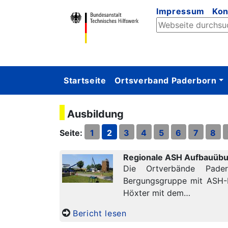
Impressum
Kon
Startseite
Ortsverband Paderborn
Ausbildung
Seite:
1
2
3
4
5
6
7
8
Regionale ASH Aufbauüb
Die Ortverbände Pader
Bergungsgruppe mit ASH-K
Höxter mit dem…
Bericht lesen