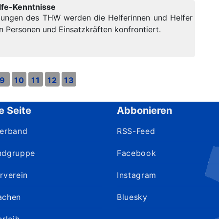
lfe-Kenntnisse
bungen des THW werden die Helferinnen und Helfer
n Personen und Einsatzkräften konfrontiert.
9
10
11
12
13
e Seite
Abbonieren
verband
RSS-Feed
ndgruppe
Facebook
rverein
Instagram
achen
Bluesky