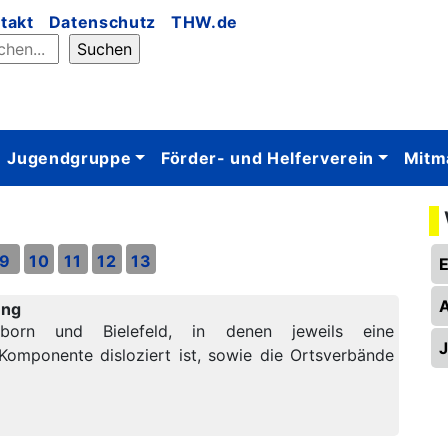
takt
Datenschutz
THW.de
Jugendgruppe
Förder- und Helferverein
Mitm
9
10
11
12
13
ung
born und Bielefeld, in denen jeweils eine
omponente disloziert ist, sowie die Ortsverbände