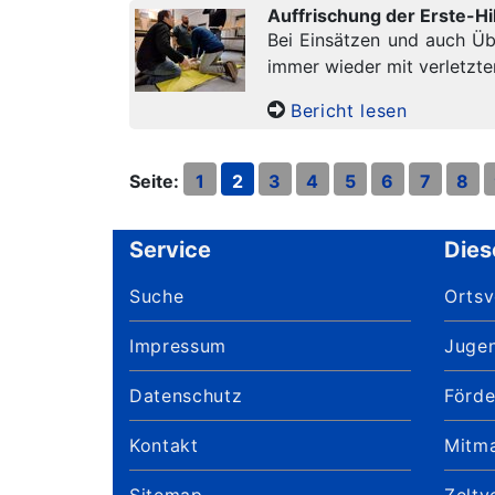
Auffrischung der Erste-Hi
Bei Einsätzen und auch Ü
immer wieder mit verletzte
Bericht lesen
Seite:
1
2
3
4
5
6
7
8
Service
Dies
Suche
Orts
Impressum
Juge
Datenschutz
Förde
Kontakt
Mitm