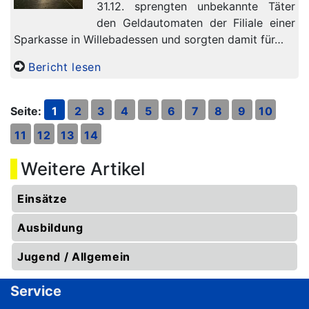
31.12. sprengten unbekannte Täter
den Geldautomaten der Filiale einer
Sparkasse in Willebadessen und sorgten damit für…
Bericht lesen
Seite:
1
2
3
4
5
6
7
8
9
10
11
12
13
14
Weitere Artikel
Einsätze
Ausbildung
Jugend / Allgemein
Service