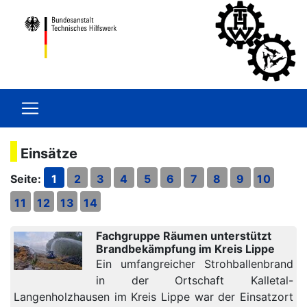
Einsätze
Seite:
1
2
3
4
5
6
7
8
9
10
11
12
13
14
Fachgruppe Räumen unterstützt
Brandbekämpfung im Kreis Lippe
Ein umfangreicher Strohballenbrand
in der Ortschaft Kalletal-
Langenholzhausen im Kreis Lippe war der Einsatzort