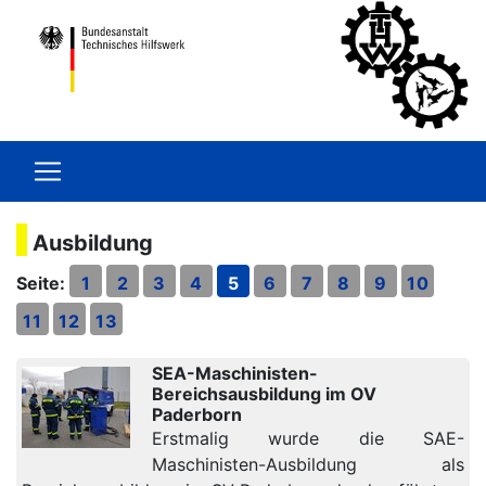
Ausbildung
Seite:
1
2
3
4
5
6
7
8
9
10
11
12
13
SEA-Maschinisten-
Bereichsausbildung im OV
Paderborn
Erstmalig wurde die SAE-
Maschinisten-Ausbildung als