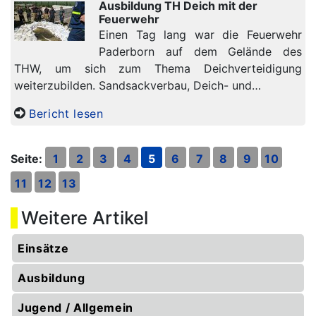
Ausbildung TH Deich mit der
Feuerwehr
Einen Tag lang war die Feuerwehr
Paderborn auf dem Gelände des
THW, um sich zum Thema Deichverteidigung
weiterzubilden. Sandsackverbau, Deich- und…
Bericht lesen
Seite:
1
2
3
4
5
6
7
8
9
10
11
12
13
Weitere Artikel
Einsätze
Ausbildung
Jugend / Allgemein