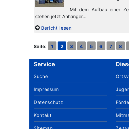
Mit dem Aufbau einer Ze
stehen jetzt Anhänger…
Bericht lesen
Seite:
1
2
3
4
5
6
7
8
Service
Dies
Suche
Orts
Impressum
Juge
Datenschutz
Förde
Kontakt
Mitm
Sitemap
Zeltv