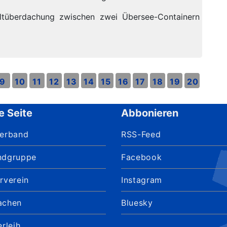
ltüberdachung zwischen zwei Übersee-Containern
9
10
11
12
13
14
15
16
17
18
19
20
e Seite
Abbonieren
verband
RSS-Feed
ndgruppe
Facebook
rverein
Instagram
achen
Bluesky
erleih