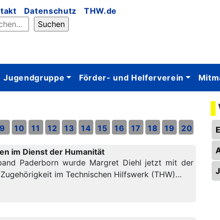
takt
Datenschutz
THW.de
Jugendgruppe
Förder- und Helferverein
Mitm
9
10
11
12
13
14
15
16
17
18
19
20
ren im Dienst der Humanität
band Paderborn wurde Margret Diehl jetzt mit der
 Zugehörigkeit im Technischen Hilfswerk (THW)…