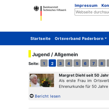
Impressum
Kon
Startseite
Ortsverband Paderborn
Jugend / Allgemein
Seite:
1
2
3
4
5
6
7
8
Margret Diehl seit 50 Jah
Als erste Frau im Ortsver
Ehrenurkunde für 50 Jahre
Bericht lesen