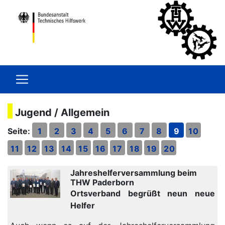
Jugend / Allgemein
Seite:
1
2
3
4
5
6
7
8
9
10
11
12
13
14
15
16
17
18
19
20
Jahreshelferversammlung beim
THW Paderborn
Ortsverband begrüßt neun neue
Helfer