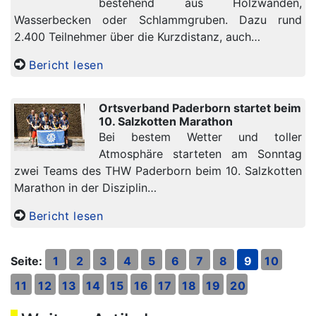
bestehend aus Holzwänden,
Wasserbecken oder Schlammgruben. Dazu rund
2.400 Teilnehmer über die Kurzdistanz, auch…
Bericht lesen
Ortsverband Paderborn startet beim
10. Salzkotten Marathon
Bei bestem Wetter und toller
Atmosphäre starteten am Sonntag
zwei Teams des THW Paderborn beim 10. Salzkotten
Marathon in der Disziplin…
Bericht lesen
Seite:
1
2
3
4
5
6
7
8
9
10
11
12
13
14
15
16
17
18
19
20