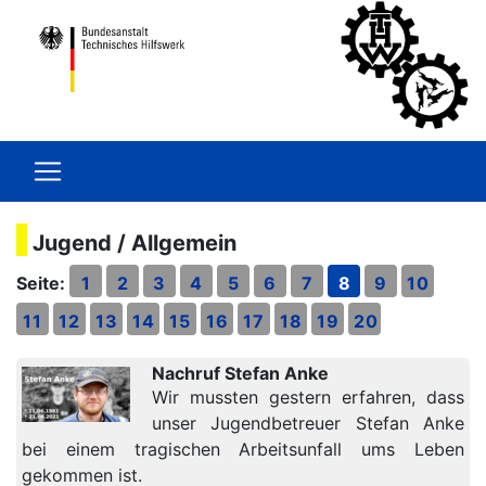
Jugend / Allgemein
Seite:
1
2
3
4
5
6
7
8
9
10
11
12
13
14
15
16
17
18
19
20
Nachruf Stefan Anke
Wir mussten gestern erfahren, dass
unser Jugendbetreuer Stefan Anke
bei einem tragischen Arbeitsunfall ums Leben
gekommen ist.