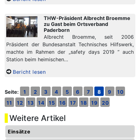
THW-Präsident Albrecht Broemme
zu Gast beim Ortsverband
Paderborn
Albrecht Broemme, seit 2006
Präsident der Bundesanstalt Technisches Hilfswerk,
machte im Rahmen der „safety days 2019 “ auch
Station beim heimischen…
Bericht lesen
Seite:
1
2
3
4
5
6
7
8
9
10
11
12
13
14
15
16
17
18
19
20
Weitere Artikel
Einsätze