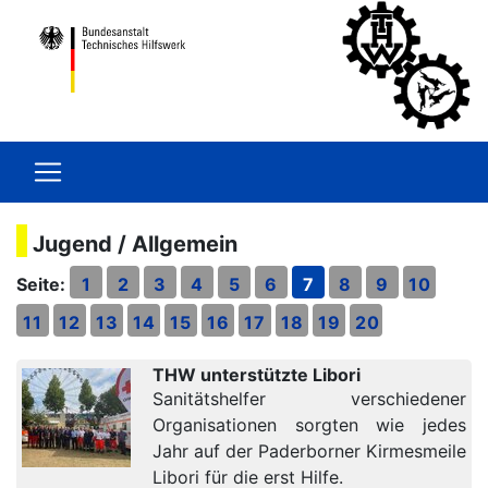
Jugend / Allgemein
Seite:
1
2
3
4
5
6
7
8
9
10
11
12
13
14
15
16
17
18
19
20
THW unterstützte Libori
Sanitätshelfer verschiedener
Organisationen sorgten wie jedes
Jahr auf der Paderborner Kirmesmeile
Libori für die erst Hilfe.