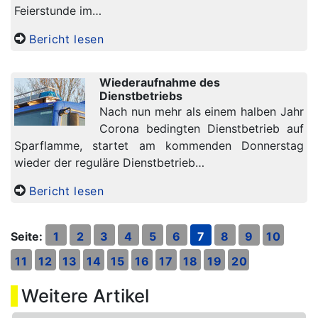
Feierstunde im…
Bericht lesen
Wiederaufnahme des
Dienstbetriebs
Nach nun mehr als einem halben Jahr
Corona bedingten Dienstbetrieb auf
Sparflamme, startet am kommenden Donnerstag
wieder der reguläre Dienstbetrieb…
Bericht lesen
Seite:
1
2
3
4
5
6
7
8
9
10
11
12
13
14
15
16
17
18
19
20
Weitere Artikel