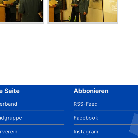
e Seite
Abbonieren
verband
RSS-Feed
ndgruppe
Facebook
rverein
Instagram