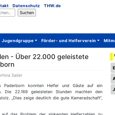
takt
Datenschutz
THW.de
Jugendgruppe
Förder- und Helferverein
Mitm
len - Über 22.000 geleistete
born
rhina Sailer
es Paderborn konnten Helfer und Gäste auf ein
en. Die 22.169 geleisteten Stunden machten den
tolz. „Dies zeige deutlich die gute Kameradschaft“,
 auf das Problem der sinkenden Helferzahlen zu