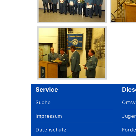
Service
Dies
Suche
Orts
Impressum
Juge
Datenschutz
Förde