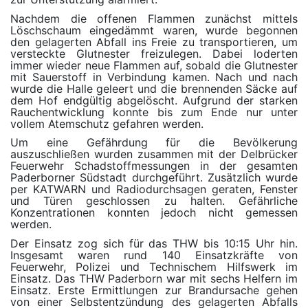
Nachdem die offenen Flammen zunächst mittels
Löschschaum eingedämmt waren, wurde begonnen
den gelagerten Abfall ins Freie zu transportieren, um
versteckte Glutnester freizulegen. Dabei loderten
immer wieder neue Flammen auf, sobald die Glutnester
mit Sauerstoff in Verbindung kamen. Nach und nach
wurde die Halle geleert und die brennenden Säcke auf
dem Hof endgültig abgelöscht. Aufgrund der starken
Rauchentwicklung konnte bis zum Ende nur unter
vollem Atemschutz gefahren werden.
Um eine Gefährdung für die Bevölkerung
auszuschließen wurden zusammen mit der Delbrücker
Feuerwehr Schadstoffmessungen in der gesamten
Paderborner Südstadt durchgeführt. Zusätzlich wurde
per KATWARN und Radiodurchsagen geraten, Fenster
und Türen geschlossen zu halten. Gefährliche
Konzentrationen konnten jedoch nicht gemessen
werden.
Der Einsatz zog sich für das THW bis 10:15 Uhr hin.
Insgesamt waren rund 140 Einsatzkräfte von
Feuerwehr, Polizei und Technischem Hilfswerk im
Einsatz. Das THW Paderborn war mit sechs Helfern im
Einsatz. Erste Ermittlungen zur Brandursache gehen
von einer Selbstentzündung des gelagerten Abfalls