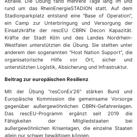
Abfälle. Die Übung fand mehrere Tage lang im und
rund um das RheinEnergieSTADION statt. Auf dem
Stadionparkplatz entstand eine "Base of Operation",
ein Camp zur Unterbringung und Versorgung der
Einsatzkräfte der rescEU CBRN Decon Kapazität.
Kräfte der Stadt Köln und des Landes Nordrhein-
Westfalen unterstützten die Übung. Sie stellten unter
anderem den sogenannten "Host Nation Support", die
organisatorische Hilfe vor Ort, sicher und
unterstützten Logistik, Absicherung und Infrastruktur.
Beitrag zur europäischen Resilienz
Mit der Übung "resConEx’26" stärken Bund und
Europäische Kommission die gemeinsame Vorsorge
gegenüber außergewöhnlichen CBRN-Gefahrenlagen.
Das rescEU-Programm ergänzt seit 2019 die
Fähigkeiten der Mitgliedstaaten bei
außergewöhnlichen Krisenlagen, die einzelne Staaten
allein nur schwer bewältigen können.