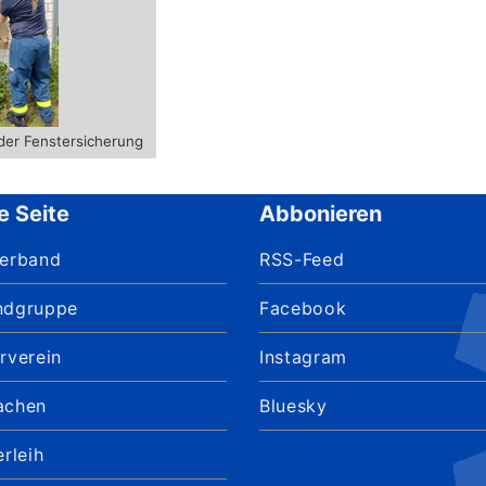
der Fenstersicherung
e Seite
Abbonieren
verband
RSS-Feed
ndgruppe
Facebook
rverein
Instagram
achen
Bluesky
erleih